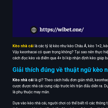
Kèo nhà cái
là các tỷ lệ kèo như kèo Châu Á, kèo 1×2, kè
Vậy keonhacai có quan trọng không? Tại sao nên thực hiệ
cách đọc kèo và điểm qua 4+ bí kíp nhận định kèo giúp b
Giải thích đúng về thuật ngữ kèo n
Kèo nhà cái
là gì? Theo cách hiểu đơn giản nhất, keonhac
cược được nhà cái cung cấp trước khi trận đấu diễn ra. D
là phụ thuộc may mắn.
Dựa vào kèo nhà cái, người chơi có thể biết rõ các thông t