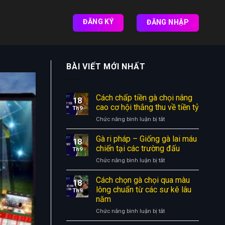
ĐĂNG KÝ
ĐĂNG NHẬP
BÀI VIẾT MỚI NHẤT
Cách chấp tiền gà chọi nâng
18
cao cơ hội thắng thu về tiền tỷ
Th9
ở
Chức năng bình luận bị tắt
Cách
chấp
Gà ri pháp – Giống gà lai máu
18
tiền
chiến tại các trường đấu
Th9
gà
ở
Chức năng bình luận bị tắt
chọi
Gà
nâng
ri
Cách chọn gà chọi qua màu
cao
18
pháp
cơ
lông chuẩn từ các sư kê lâu
Th9
–
hội
năm
Giống
thắng
ở
Chức năng bình luận bị tắt
gà
thu
Cách
lai
về