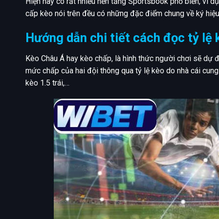
Hiện nay có rất nhiều nền tảng Sportsbook phổ biến, ví d
cấp kèo nói trên đều có những đặc điểm chung về ký hiệu củ
Hướng dẫn chi tiết cách đọc tỷ lệ
Kèo Châu Á hay kèo chấp, là hình thức người chơi sẽ dự 
mức chấp của hai đội thông qua tỷ lệ kèo do nhà cái cung
kèo 1.5 trái,…