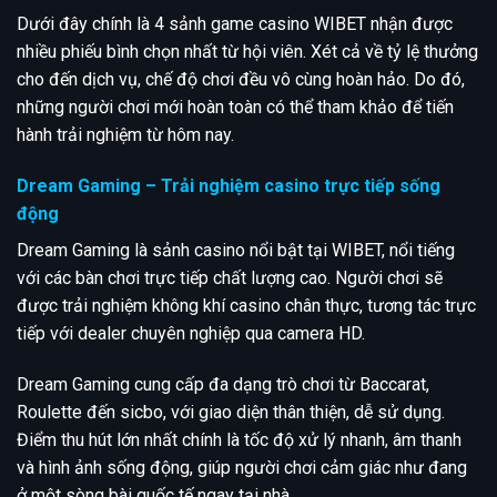
Dưới đây chính là 4 sảnh game casino WIBET nhận được
nhiều phiếu bình chọn nhất từ hội viên. Xét cả về tỷ lệ thưởng
cho đến dịch vụ, chế độ chơi đều vô cùng hoàn hảo. Do đó,
những người chơi mới hoàn toàn có thể tham khảo để tiến
hành trải nghiệm từ hôm nay.
Dream Gaming – Trải nghiệm casino trực tiếp sống
động
Dream Gaming là sảnh casino nổi bật tại WIBET, nổi tiếng
với các bàn chơi trực tiếp chất lượng cao. Người chơi sẽ
được trải nghiệm không khí casino chân thực, tương tác trực
tiếp với dealer chuyên nghiệp qua camera HD.
Dream Gaming cung cấp đa dạng trò chơi từ Baccarat,
Roulette đến sicbo, với giao diện thân thiện, dễ sử dụng.
Điểm thu hút lớn nhất chính là tốc độ xử lý nhanh, âm thanh
và hình ảnh sống động, giúp người chơi cảm giác như đang
ở một sòng bài quốc tế ngay tại nhà.