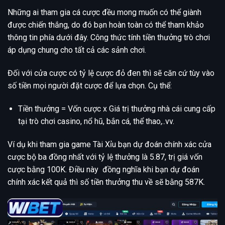
Những ai tham gia cá cược đều mong muốn có thể giành
được chiến thắng, do đó bạn hoàn toàn có thể tham khảo
thông tin phía dưới đây. Công thức tính tiền thưởng trò chơi
áp dụng chung cho tất cả các sảnh chơi.
Đối với cửa cược có tỷ lệ cược đỏ đen thì sẽ căn cứ tùy vào
số tiền mọi người đặt cược để lựa chọn. Cụ thể:
Tiền thưởng = Vốn cược x Giá trị thưởng nhà cái cung cấp
tại trò chơi casino, nổ hũ, bắn cá, thể thao,..vv.
Ví dụ khi tham gia game Tài Xỉu bạn dự đoán chính xác cửa
cược bộ ba đồng nhất với tỷ lệ thưởng là 5.87, trị giá vốn
cược bằng 100K. Điều này đồng nghĩa khi bạn dự đoán
chính xác kết quả thì số tiền thưởng thu về sẽ bằng 587K.