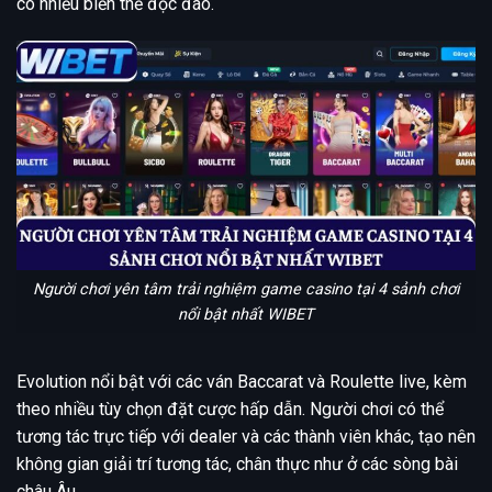
có nhiều biến thể độc đáo.
Người chơi yên tâm trải nghiệm game casino tại 4 sảnh chơi
nổi bật nhất WIBET
Evolution nổi bật với các ván Baccarat và Roulette live, kèm
theo nhiều tùy chọn đặt cược hấp dẫn. Người chơi có thể
tương tác trực tiếp với dealer và các thành viên khác, tạo nên
không gian giải trí tương tác, chân thực như ở các sòng bài
châu Âu.