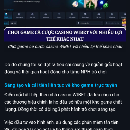
Chơi game cá cược casino WIBET với nhiều lợi thế khác nhau
Do đó chúng tôi sẽ đặt ra tiêu chí chung về nguồn gốc hoạt
động và thời gian hoạt động cho từng NPH trò chơi.
Sáng tạo và cải tiến liên tục về kho game trực tuyến
Điểm nổi bật tiếp theo nhà casino WIBET đã lựa chọn cho
các thương hiệu chính là họ đều sở hữu một kho game chất
lượng. Đồng thời có đội ngũ phát hành trò chơi sáng tạo.
Việc đầu tư vào hình ảnh, sử dụng các phần mềm tân tiến
8K, đồ họa 3D sắc nét và hệ thống âm thanh chân thực.