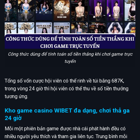
Công thức dùng để tính toán số tiền thắng khi chơi game trực
tuyến
Tổng số vốn cược hội viên có thể rinh về túi bằng 687K,
trong vòng 24 giờ thì hội viên có thể thu về số tiền thưởng
tương ứng.
Kho game casino WIBET đa dạng, chơi thả ga
24 giờ
Mỗi một phiên bản game được nhà cái phát hành đều có
nhiều người yêu thích và tham gia liên tục. Trung bình mỗi