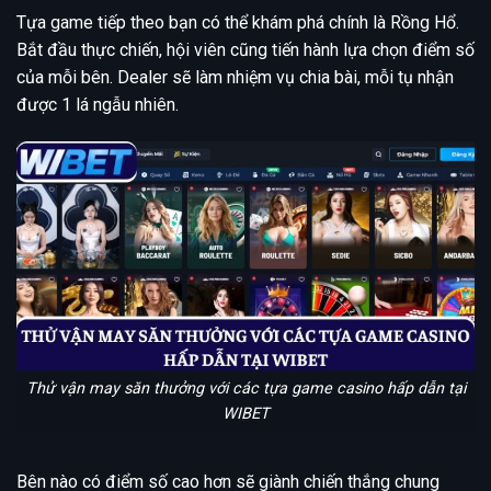
Tựa game tiếp theo bạn có thể khám phá chính là Rồng Hổ.
Bắt đầu thực chiến, hội viên cũng tiến hành lựa chọn điểm số
của mỗi bên. Dealer sẽ làm nhiệm vụ chia bài, mỗi tụ nhận
được 1 lá ngẫu nhiên.
Thử vận may săn thưởng với các tựa game casino hấp dẫn tại
WIBET
Bên nào có điểm số cao hơn sẽ giành chiến thắng chung