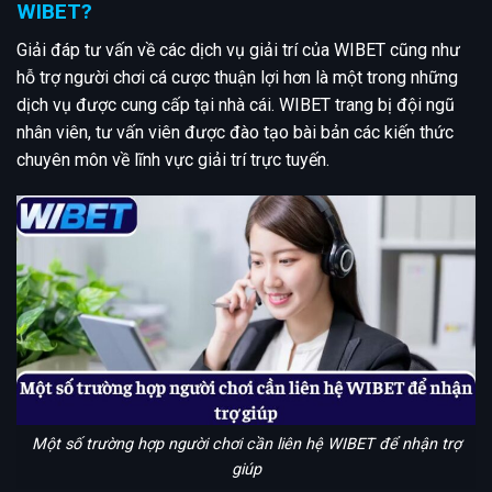
WIBET?
Giải đáp tư vấn về các dịch vụ giải trí của WIBET cũng như
hỗ trợ người chơi cá cược thuận lợi hơn là một trong những
dịch vụ được cung cấp tại nhà cái. WIBET trang bị đội ngũ
nhân viên, tư vấn viên được đào tạo bài bản các kiến thức
chuyên môn về lĩnh vực giải trí trực tuyến.
Một số trường hợp người chơi cần liên hệ WIBET để nhận trợ
giúp