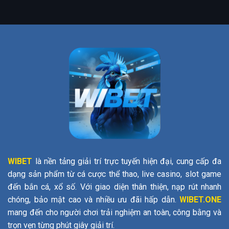
WIBET
là nền tảng giải trí trực tuyến hiện đại, cung cấp đa
dạng sản phẩm từ cá cược thể thao, live casino, slot game
đến bắn cá, xổ số. Với giao diện thân thiện, nạp rút nhanh
chóng, bảo mật cao và nhiều ưu đãi hấp dẫn.
WIBET.ONE
mang đến cho người chơi trải nghiệm an toàn, công bằng và
trọn vẹn từng phút giây giải trí.