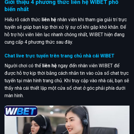
Giới thiệu 4 phương thức liên hệ WIBET phổ
biến nhất
Hiểu rõ cách thức
liên hệ
nhân viên khi tham gia giải trí trực
tuyến sẽ giúp bạn kịp thời xử lý sự cố khi gặp khó khăn. Để
hỗ trợ hội viên liên lạc nhanh chóng nhất, WIBET hiện đang
cung cấp 4 phương thức sau đây.
Chat live trực tuyến trên trang chủ nhà cái WIBET
Người chơi có thể
liên hệ
ngay đến nhân viên WIBET để
được hỗ trợ kịp thời bằng cách nhắn tin vào cửa sổ chat trực
tuyến tại màn hình trang chủ. Khi truy cập vào nhà cái, bạn sẽ
thấy nhà cái thiết lập một cửa sổ chat ở góc phải phía dưới
màn hình.