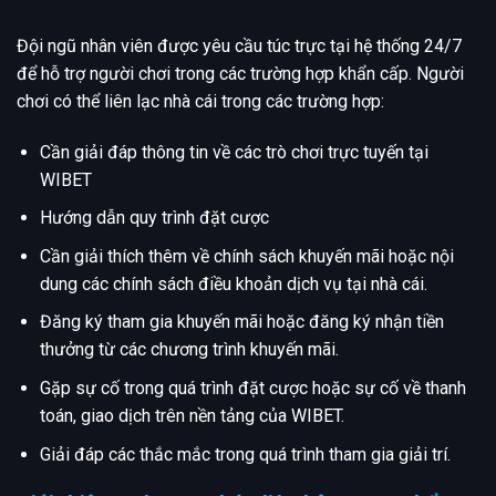
Đội ngũ nhân viên được yêu cầu túc trực tại hệ thống 24/7
để hỗ trợ người chơi trong các trường hợp khẩn cấp. Người
chơi có thể liên lạc nhà cái trong các trường hợp:
Cần giải đáp thông tin về các trò chơi trực tuyến tại
WIBET
Hướng dẫn quy trình đặt cược
Cần giải thích thêm về chính sách khuyến mãi hoặc nội
dung các chính sách điều khoản dịch vụ tại nhà cái.
Đăng ký tham gia khuyến mãi hoặc đăng ký nhận tiền
thưởng từ các chương trình khuyến mãi.
Gặp sự cố trong quá trình đặt cược hoặc sự cố về thanh
toán, giao dịch trên nền tảng của WIBET.
Giải đáp các thắc mắc trong quá trình tham gia giải trí.