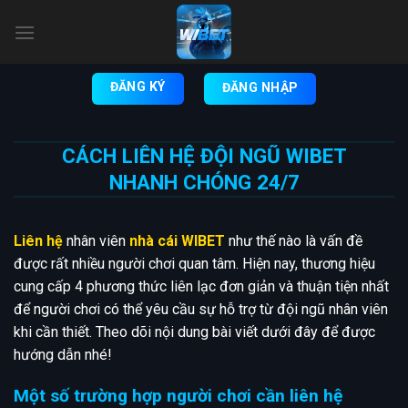
Bỏ
qua
nội
dung
ĐĂNG KÝ
ĐĂNG NHẬP
CÁCH LIÊN HỆ ĐỘI NGŨ WIBET
NHANH CHÓNG 24/7
Liên hệ
nhân viên
nhà cái WIBET
như thế nào là vấn đề
được rất nhiều người chơi quan tâm. Hiện nay, thương hiệu
cung cấp 4 phương thức liên lạc đơn giản và thuận tiện nhất
để người chơi có thể yêu cầu sự hỗ trợ từ đội ngũ nhân viên
khi cần thiết. Theo dõi nội dung bài viết dưới đây để được
hướng dẫn nhé!
Một số trường hợp người chơi cần liên hệ