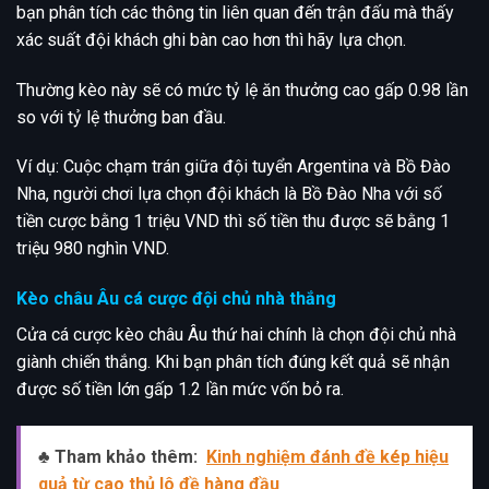
bạn phân tích các thông tin liên quan đến trận đấu mà thấy
xác suất đội khách ghi bàn cao hơn thì hãy lựa chọn.
Thường kèo này sẽ có mức tỷ lệ ăn thưởng cao gấp 0.98 lần
so với tỷ lệ thưởng ban đầu.
Ví dụ: Cuộc chạm trán giữa đội tuyển Argentina và Bồ Đào
Nha, người chơi lựa chọn đội khách là Bồ Đào Nha với số
tiền cược bằng 1 triệu VND thì số tiền thu được sẽ bằng 1
triệu 980 nghìn VND.
Kèo châu Âu cá cược đội chủ nhà thắng
Cửa cá cược kèo châu Âu thứ hai chính là chọn đội chủ nhà
giành chiến thắng. Khi bạn phân tích đúng kết quả sẽ nhận
được số tiền lớn gấp 1.2 lần mức vốn bỏ ra.
♣ Tham khảo thêm:
Kinh nghiệm đánh đề kép hiệu
quả từ cao thủ lô đề hàng đầu