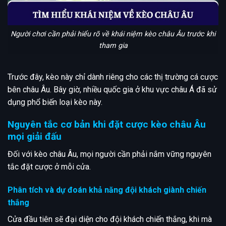
Người chơi cần phải hiểu rõ về khái niệm kèo châu Âu trước khi
tham gia
Trước đây, kèo này chỉ dành riêng cho các thị trường cá cược
bên châu Âu. Bây giờ, nhiều quốc gia ở khu vực châu Á đã sử
dụng phổ biến loại kèo này.
Nguyên tắc cơ bản khi đặt cược kèo châu Âu
mọi giải đấu
Đối với kèo châu Âu, mọi người cần phải nắm vững nguyên
tắc đặt cược ở mỗi cửa.
Phân tích và dự đoán khả năng đội khách giành chiến
thắng
Cửa đầu tiên sẽ đại diện cho đội khách chiến thắng, khi mà