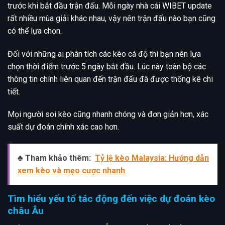
trước khi bắt đầu trận đấu. Mỗi ngày nhà cái WIBET update
rất nhiều mùa giải khác nhau, vậy nên trận đấu nào bạn cũng
có thể lựa chọn.
Đối với những ai phân tích các kèo cá độ thì bạn nên lựa
chọn thời điểm trước 5 ngày bắt đầu. Lúc này toàn bộ các
thông tin chính liên quan đến trận đấu đã được thống kê chi
tiết.
Mọi người soi kèo cũng nhanh chóng và đơn giản hơn, xác
suất dự đoán chính xác cao hơn.
♣ Tham khảo thêm:
Tỷ lệ kèo Malaysia: Hướng dẫn
xem kèo và mẹo cược nhanh
Tìm hiểu yếu tố tác động đến việc dự đoán kèo
châu Âu