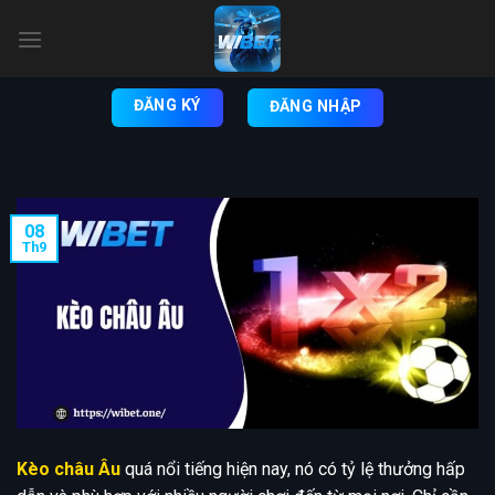
Bỏ
qua
nội
dung
ĐĂNG KÝ
ĐĂNG NHẬP
08
Th9
Kèo châu Âu
quá nổi tiếng hiện nay, nó có tỷ lệ thưởng hấp