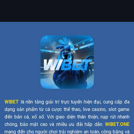
Cách
WIBET
A-
quay
để
Z
hũ
bứt
tại
dễ
phá
WIBET
nổ,
chiến
dễ
thắng
trúng,
thắng
lớn
liên
tục
tại
WIBET
WIBET
là nền tảng giải trí trực tuyến hiện đại, cung cấp đa
dạng sản phẩm từ cá cược thể thao, live casino, slot game
đến bắn cá, xổ số. Với giao diện thân thiện, nạp rút nhanh
chóng, bảo mật cao và nhiều ưu đãi hấp dẫn.
WIBET.ONE
mang đến cho người chơi trải nghiệm an toàn, công bằng và