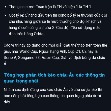
Thời gian cược: Toàn trận là TH và hiệp 1 là TH 1.
Cột tỷ lệ: Ở hàng đầu tiên thì công bố tỷ lệ thưởng của đội
chủ nhà, hàng giữa sẽ là mức thưởng cho đội khách và
hàng ở cuối cùng chỉ cửa X. Các đội đều sử dụng màu
đen trên bảng Odds.
Các vị trí này áp dụng cho mọi giải đấu thể thao trên toàn thế
giới, như World Cup, Ngoại hạng Anh, Cup C1, C2 hay là
Serie A, Seagame 23, Asian Cup, Giải vô địch bóng đá châu
Á.
Tổng hợp phân tích kèo châu Âu các thông tin
quan trọng nhất
Nhằm xác định đúng các kèo châu Âu về cửa cược nào thì
bạn cần phải tổng hợp các thông tin quan trọng phía dưới
đây.