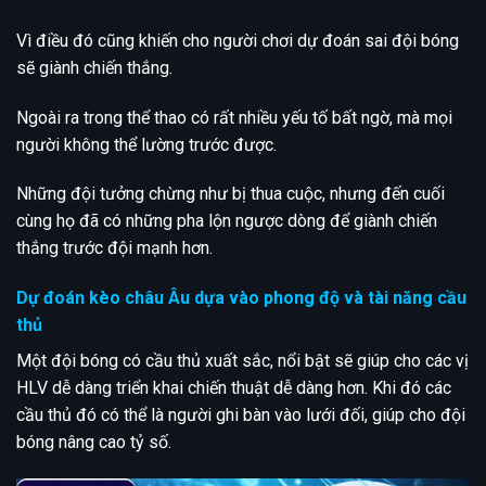
Vì điều đó cũng khiến cho người chơi dự đoán sai đội bóng
sẽ giành chiến thắng.
Ngoài ra trong thể thao có rất nhiều yếu tố bất ngờ, mà mọi
người không thể lường trước được.
Những đội tưởng chừng như bị thua cuộc, nhưng đến cuối
cùng họ đã có những pha lộn ngược dòng để giành chiến
thắng trước đội mạnh hơn.
Dự đoán kèo châu Âu dựa vào phong độ và tài năng cầu
thủ
Một đội bóng có cầu thủ xuất sắc, nổi bật sẽ giúp cho các vị
HLV dễ dàng triển khai chiến thuật dễ dàng hơn. Khi đó các
cầu thủ đó có thể là người ghi bàn vào lưới đối, giúp cho đội
bóng nâng cao tỷ số.