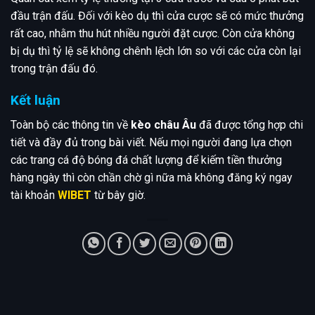
đầu trận đấu. Đối với kèo dụ thì cửa cược sẽ có mức thưởng
rất cao, nhằm thu hút nhiều người đặt cược. Còn cửa không
bị dụ thì tỷ lệ sẽ không chênh lệch lớn so với các cửa còn lại
trong trận đấu đó.
Kết luận
Toàn bộ các thông tin về
kèo châu Âu
đã được tổng hợp chi
tiết và đầy đủ trong bài viết. Nếu mọi người đang lựa chọn
các trang cá độ bóng đá chất lượng để kiếm tiền thưởng
hàng ngày thì còn chần chờ gì nữa mà không đăng ký ngay
tài khoản
WIBET
từ bây giờ.