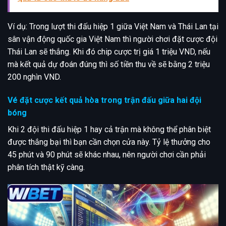
Ví dụ: Trong lượt thi đấu hiệp 1 giữa Việt Nam và Thái Lan tại
sân vận động quốc gia Việt Nam thì người chơi đặt cược đội
Thái Lan sẽ thắng. Khi đó chip cược trị giá 1 triệu VND, nếu
mà kết quả dự đoán đúng thì số tiền thu về sẽ bằng 2 triệu
200 nghìn VND.
Vé đặt cược kết quả hòa trong trận đấu giữa hai đội
bóng
Khi 2 đội thi đấu hiệp 1 hay cả trận mà không thể phân biệt
được thắng bại thì bạn cần chọn cửa này. Tỷ lệ thưởng cho
45 phút và 90 phút sẽ khác nhau, nên người chơi cần phải
phân tích thật kỹ càng.