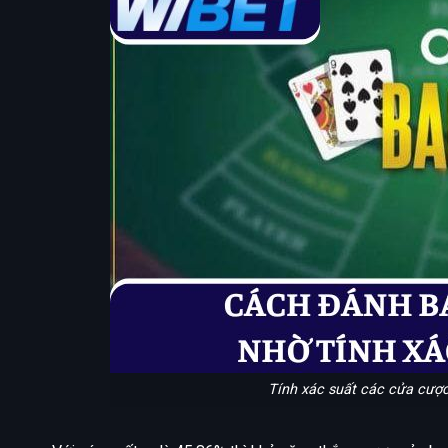
Tính xác suất các cửa cược