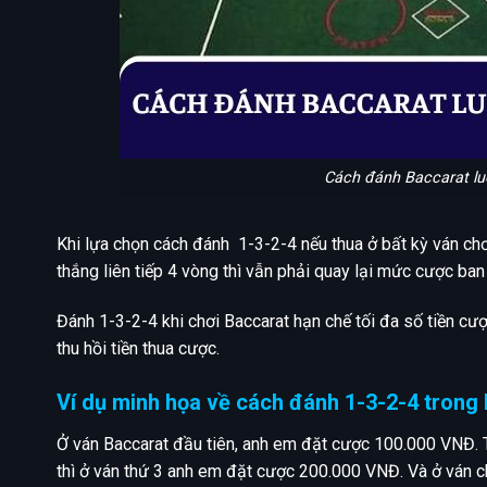
Cách đánh Baccarat lu
Khi lựa chọn cách đánh 1-3-2-4 nếu thua ở bất kỳ ván chơ
thắng liên tiếp 4 vòng thì vẫn phải quay lại mức cược ba
Đánh 1-3-2-4 khi chơi Baccarat hạn chế tối đa số tiền cượ
thu hồi tiền thua cược.
Ví dụ minh họa về cách đánh 1-3-2-4 trong
Ở ván Baccarat đầu tiên, anh em đặt cược 100.000 VNĐ. 
thì ở ván thứ 3 anh em đặt cược 200.000 VNĐ. Và ở ván c