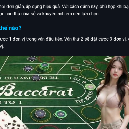
ơi đơn giản, áp dụng hiệu quả. Với cách đánh này, phù hợp khi b
ợc cao thủ chia sẻ và khuyên anh em nên lựa chọn.
thế nào?
ược 1 đơn vị trong ván đầu tiên. Ván thứ 2 sẽ đặt cược 3 đơn vị, 
vị.