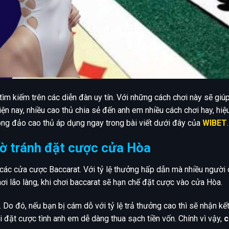
tìm kiếm trên các diễn đàn uy tín. Với những cách chơi này sẽ gi
n nay, nhiều cao thủ chia sẻ đến anh em nhiều cách chơi hay, hiệ
ng đảo cao thủ áp dụng ngay trong bài viết dưới đây của
WIBET
ờ tránh đặt cược cửa Hòa
 các cửa cược Baccarat. Với tỷ lệ thưởng hấp dẫn mà nhiều người 
hơi lão làng, khi chơi baccarat sẽ hạn chế đặt cược vào cửa Hòa.
 Do đó, nếu bạn bị cám dỗ với tỷ lệ trả thưởng cao thì sẽ nhận kế
hi đặt cược tình anh em dễ dàng thua sạch tiền vốn. Chính vì vậy,
c