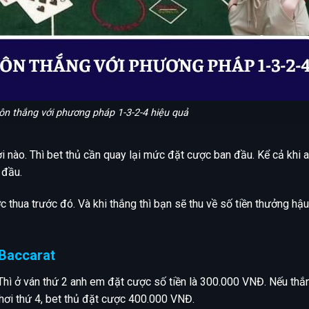
ôn thắng với phương pháp 1-3-2-4 hiệu quả
i nào. Thì bet thủ cần quay lại mức đặt cược ban đầu. Kể cả khi 
n đầu.
c thua trước đó. Và khi thắng thì bạn sẽ thu về số tiền thưởng hậu
 Baccarat
Thì ở ván thứ 2 anh em đặt cược số tiền là 300.000 VNĐ. Nếu th
hơi thứ 4, bet thủ đặt cược 400.000 VNĐ.