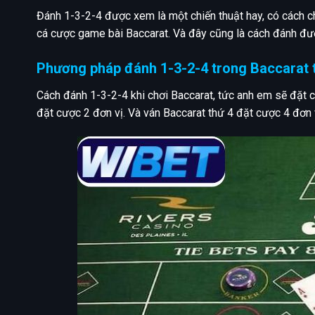
Đánh 1-3-2-4 được xem là một chiến thuật hay, có cách ch
cá cược game bài Baccarat. Và đây cũng là cách đánh đư
Phương pháp đánh 1-3-2-4 trong Baccarat 
Cách đánh 1-3-2-4 khi chơi Baccarat, tức anh em sẽ đặt c
đặt cược 2 đơn vị. Và ván Baccarat thứ 4 đặt cược 4 đơn 