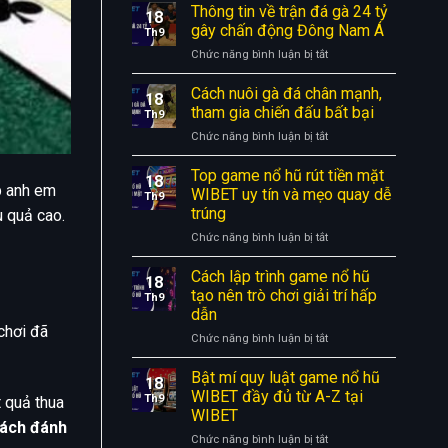
chọn
máu
Thông tin về trận đá gà 24 tỷ
tiền
18
gà
chiến
tỷ
gây chấn động Đông Nam Á
Th9
chọi
tại
ở
Chức năng bình luận bị tắt
qua
các
Thông
màu
trường
tin
Cách nuôi gà đá chân mạnh,
lông
đấu
18
về
chuẩn
tham gia chiến đấu bất bại
Th9
trận
từ
ở
Chức năng bình luận bị tắt
đá
các
Cách
gà
sư
nuôi
Top game nổ hũ rút tiền mặt
24
kê
18
gà
úp anh em
tỷ
WIBET uy tín và mẹo quay dễ
lâu
Th9
đá
gây
năm
trúng
u quả cao.
chân
chấn
ở
.
Chức năng bình luận bị tắt
mạnh,
động
Top
tham
Đông
game
gia
Cách lập trình game nổ hũ
Nam
18
nổ
chiến
Á
tạo nên trò chơi giải trí hấp
Th9
hũ
đấu
dẫn
rút
bất
chơi đã
ở
Chức năng bình luận bị tắt
tiền
bại
Cách
mặt
lập
WIBET
Bật mí quy luật game nổ hũ
18
trình
uy
WIBET đầy đủ từ A-Z tại
Th9
t quả thua
game
tín
WIBET
nổ
và
ách đánh
ở
Chức năng bình luận bị tắt
hũ
mẹo