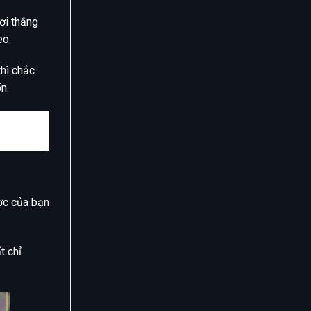
ơi thắng
eo.
thì chắc
ốn.
ược của bạn
t chỉ